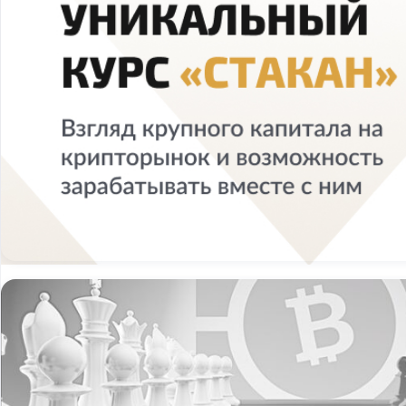
Ваш заказ успешно оплачен! ✅
Вы будете подключены к курсу в течение 12 часов. Чтобы ускор
напишите, пожалуйста, в чат (где вам приходят утренние обзоры)
также почтовый ящик. По любым вопросам вы можете связатьс
кнопку «SUPPORT»
С уважением, команда Вячеслава Базылева!
УНИКАЛЬНЫЙ КУРС «СТАКАН» [8:10:00] — 5 мо