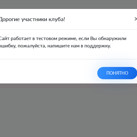
Дорогие участники клуба!
yptos Private Modem
Cайт работает в тестовом режиме, если Вы обнаружили
ошибку, пожалуйста, напишите нам в поддержку.
У вас нет доступа для просмотра э
ПОНЯТНО
Перейдите на
страницу маркета,
чтобы приоб