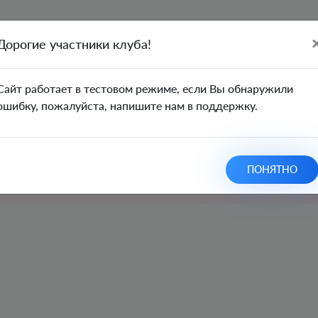
Дорогие участники клуба!
зор рынка 11.03.21
Cайт работает в тестовом режиме, если Вы обнаружили
ошибку, пожалуйста, напишите нам в поддержку.
У вас нет доступа для просмотра эт
ПОНЯТНО
Пожалуйста,
оплатите подписку
для доступа 